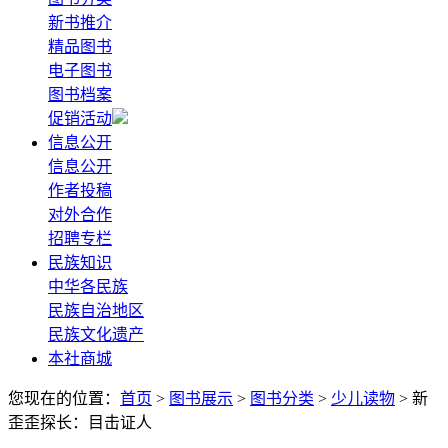
新书推介
精品图书
电子图书
图书档案
促销活动
信息公开
信息公开
作者投稿
对外合作
招聘专栏
民族知识
中华各民族
民族自治地区
民族文化遗产
本社商城
您现在的位置：
首页
>
图书展示
>
图书分类
>
少儿读物
> 新
歪歪探长：目击证人