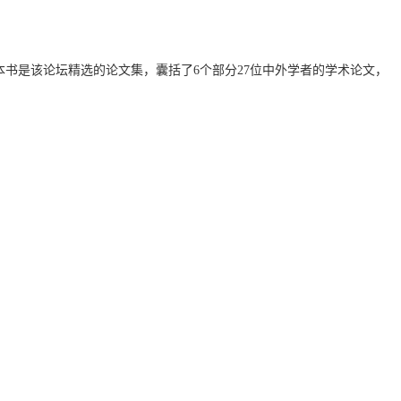
，本书是该论坛精选的论文集，囊括了6个部分27位中外学者的学术论文，