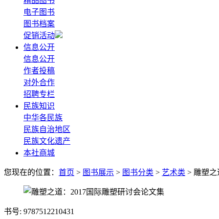
精品图书
电子图书
图书档案
促销活动
信息公开
信息公开
作者投稿
对外合作
招聘专栏
民族知识
中华各民族
民族自治地区
民族文化遗产
本社商城
您现在的位置：
首页
>
图书展示
>
图书分类
>
艺术类
> 雕塑之
书号: 9787512210431