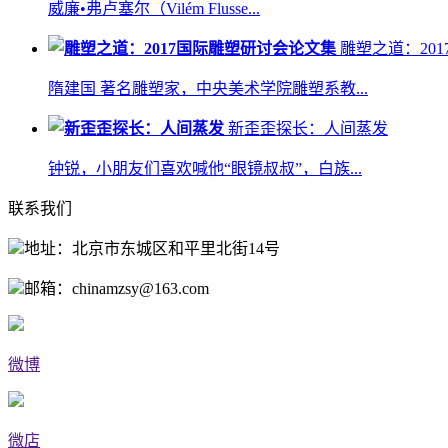
威廉•弗卢塞尔（Vilém Flusse...
雕塑之道：2017国
隋建国 著名雕塑家，中央美术学院雕塑系教...
新歪歪探长：人间蒸发
钟锐，小朋友们喜欢喊他“眼镜叔叔”，白族...
联系我们
地址：北京市东城区和平里北街14号
邮箱：chinamzsy@163.com
微博
微店