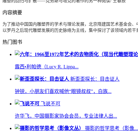
雕塑的回归与扩散——克劳斯与塔克的著作的另一种阅读/ 王春辰
内容摘要
为了推动中国国内雕塑界的学术与理论发展，北京隋建国艺术基金会、中央
以罗丹之后现代雕塑发展的历史脉络为主线，集中探讨了该领域内若干
热门图书
露西•利帕德（Lucy R. Lippa...
新歪歪探长：目击证人
钟锐，小朋友们喜欢喊他“眼镜叔叔”，白族...
飞说不可
许华飞，中国摄影家协会会员，专业法律人出...
摄影的哲学思考（影像...