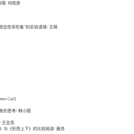
塌/ 何桂彦
观念性非形象”的实验语境/ 王萌
 Carl）
的思考/ 韩小囡
 王志亮
》与《形而上下》的比较阅读/ 唐尧