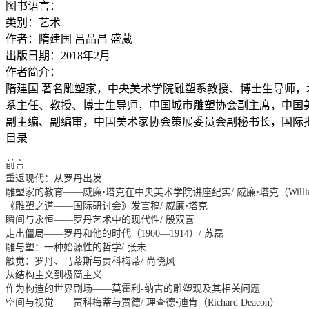
图书语言：
类别：艺术
作者：隋建国 吕品昌 盛葳
出版日期：2018年2月
作者简介：
隋建国 著名雕塑家，中央美术学院雕塑系教授、博士生导师，
系主任、教授、博士生导师，中国城市雕塑协会副主席，中国美
副主编、副编审，中国美术家协会策展委员会副秘书长，国际批
目录
前言
重返现代：从罗丹出发
雕塑家的教育——威廉•塔克在中央美术学院讲座纪实/ 威廉•塔克（William 
《雕塑之道——国际研讨会》发言稿/ 威廉•塔克
瞬间与永恒——罗丹艺术中的现代性/ 殷双喜
走出僵局——罗丹和他的时代（1900—1914）/ 苏磊
雕与塑：一种始源性的哲学/ 张未
触觉：罗丹、马蒂斯与贾科梅蒂/ 尚晓风
从结构主义到极简主义
作为构造的世界剧场——莫霍利-纳吉的雕塑观及其相关问题
空间与视觉——贾科梅蒂与贾德/ 理查德•迪肯（Richard Deacon）