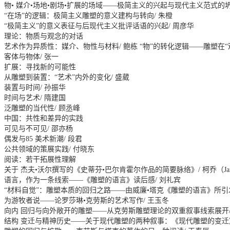
物• 媒介•场地•剧场•扩展的场域——极简主义的兴起与现代主义范式的坍
“在场”的逻辑：极简主义雕塑的意义建构与转向/ 朱橙
“极简主义”的意义表征与后现代主义批评话语的兴起/ 周彦华
理论：物质与观念的对话
艺术作为异质性：媒介、物性与材料/ 鲍栋 “物”的转化逻辑——雕塑在“
客体与物体/ 张一
扩展：寻找新的可能性
从雕塑到装置：“艺术”内外的变化/ 盛葳
装置与时间/ 孙振华
时间与艺术/ 隋建国
泛雕塑的当代性/ 顾丞峰
中国：共性和差异的实践
可见与不可见/ 邵亦杨
偶发与85 美术新潮/ 段君
公共领域的策展实践/ 付晓东
阅读：若干拓展性理解
关于 杰夫•沃尔撰写的《史蒂芬•巴尔肯霍尔作品的简要脉络》/ 柯乔（James
语言，作为一条线索——《雕塑的语言》读后感/ 刘礼宾
“材料自觉”：雕塑本质的回归之路——由威廉•塔克《雕塑的语言》所引发
为游牧者说——论罗莎琳•克劳斯的艺术写作/ 王玉冬
向内 回归与向外敞开的雕塑——从克劳斯雕塑理论的双重叙事线索展开/
结构 变迁与精神历史——关于现代雕塑的两种叙事：《现代雕塑的变迁