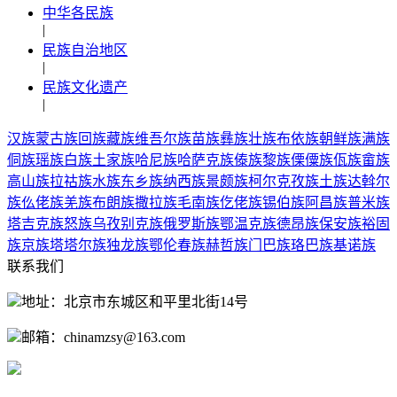
中华各民族
|
民族自治地区
|
民族文化遗产
|
汉族
蒙古族
回族
藏族
维吾尔族
苗族
彝族
壮族
布依族
朝鲜族
满族
侗族
瑶族
白族
土家族
哈尼族
哈萨克族
傣族
黎族
傈僳族
佤族
畲族
高山族
拉祜族
水族
东乡族
纳西族
景颇族
柯尔克孜族
土族
达斡尔
族
仫佬族
羌族
布朗族
撒拉族
毛南族
仡佬族
锡伯族
阿昌族
普米族
塔吉克族
怒族
乌孜别克族
俄罗斯族
鄂温克族
德昂族
保安族
裕固
族
京族
塔塔尔族
独龙族
鄂伦春族
赫哲族
门巴族
珞巴族
基诺族
联系我们
地址：北京市东城区和平里北街14号
邮箱：chinamzsy@163.com