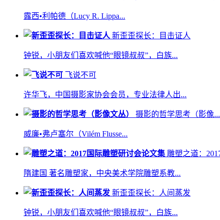
露西•利帕德（Lucy R. Lippa...
新歪歪探长：目击证人
钟锐，小朋友们喜欢喊他“眼镜叔叔”，白族...
飞说不可
许华飞，中国摄影家协会会员，专业法律人出...
摄影的哲学思考（影像...
威廉•弗卢塞尔（Vilém Flusse...
雕塑之道：2017国
隋建国 著名雕塑家，中央美术学院雕塑系教...
新歪歪探长：人间蒸发
钟锐，小朋友们喜欢喊他“眼镜叔叔”，白族...