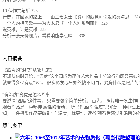
10 佳作共与析 323
行走，在回家的路上——由王瑶女士《瞬间的触觉》引发的感与思 32
一个人的相思歌——为大木君《一个人》系列而作 328
说英雄，谁是英雄 332
分析一张天价照片，看看咱能学点啥 338
内容摘要
《照片的“温度”从哪儿来》
不知从何时开始，“温度”这个词成为评价艺术作品十分流行和颇显高端
就显得多少有点“玄”。 很多影友心里始终搞不明白，究竟什么是照片的“
“有温度”究竟是怎么回事
要说清“温度”这件事， 只需要做个简单分析。 首先， 照片唯一发生
观看作品是一种精神 属性的活动， 所以作品的“温度”只能是一种心理上
知，一件摄影作品要做到“ 有温度，就要“ 让读者 观看后感觉到温暖的心理
热门图书