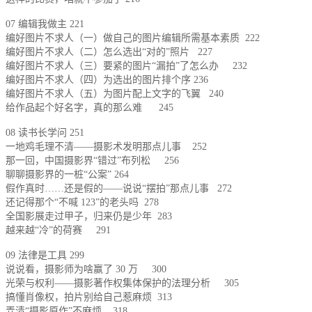
07 编辑我做主 221
编好图片不求人（一）做自己的图片编辑所需基本素质 222
编好图片不求人（二）怎么选出“对的”照片 227
编好图片不求人（三）要紧的图片“漏拍”了怎么办 232
编好图片不求人（四）为选出的图片排个序 236
编好图片不求人（五）为图片配上文字的飞翼 240
给作品起个好名字，真的那么难 245
08 读书长学问 251
一地鸡毛理不清——摄影术发明那点儿事 252
那一回，中国摄影界“错过”布列松 256
聊聊摄影界的一桩“公案” 264
假作真时……还是假的——说说“摆拍”那点儿事 272
还记得那个“不喊 123”的老头吗 278
全国影展走过甲子，归来仍是少年 283
越来越“冷”的荷赛 291
09 法律是工具 299
说说看，摄影师为啥赢了 30 万 300
光荣与权利——摄影著作权集体保护的法理分析 305
搞懂肖像权，拍片别给自己惹麻烦 313
弄清“摄影原作”不麻烦 318