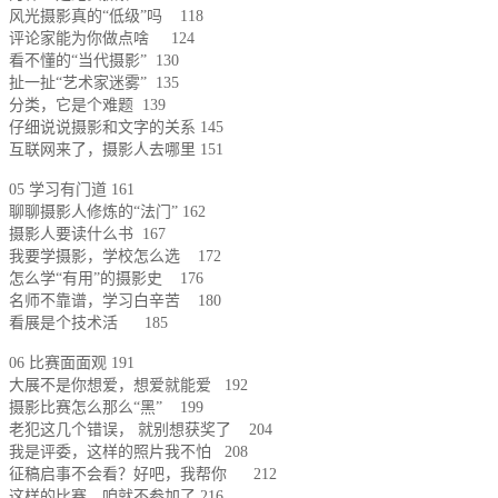
风光摄影真的“低级”吗 118
评论家能为你做点啥 124
看不懂的“当代摄影” 130
扯一扯“艺术家迷雾” 135
分类，它是个难题 139
仔细说说摄影和文字的关系 145
互联网来了，摄影人去哪里 151
05 学习有门道 161
聊聊摄影人修炼的“法门” 162
摄影人要读什么书 167
我要学摄影，学校怎么选 172
怎么学“有用”的摄影史 176
名师不靠谱，学习白辛苦 180
看展是个技术活 185
06 比赛面面观 191
大展不是你想爱，想爱就能爱 192
摄影比赛怎么那么“黑” 199
老犯这几个错误， 就别想获奖了 204
我是评委，这样的照片我不怕 208
征稿启事不会看？好吧，我帮你 212
这样的比赛，咱就不参加了 216