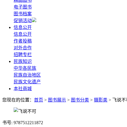
精品图书
电子图书
图书档案
促销活动
信息公开
信息公开
作者投稿
对外合作
招聘专栏
民族知识
中华各民族
民族自治地区
民族文化遗产
本社商城
您现在的位置：
首页
>
图书展示
>
图书分类
>
摄影类
> 飞说不
书号: 9787512211872