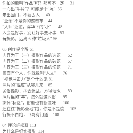
你拍的能叫“作品”吗？那可不一定 31
一心出“牛片”？可能是个“坑” 36
走出国门，不要丢人 40
“业余”不是你的遮羞布 44
“大师”泛滥，浮华下的“小” 48
入会是好事，别让好事变坏事 53
玩摄影，远离 6 种“垃圾人” 56
03 创作提个醒 61
内容为王（一）摄影作品的选题 62
内容为王（二）摄影作品的破题 67
内容为王（三）摄影作品的切题 71
画面有个人，你就敢叫“人文” 76
“视觉冲击力”是个什么鬼 81
照片的“温度”从哪儿来 85
民俗摄影：挥去迷乱，方得璀璨 89
照片里的“年”，怎么就这么俗 95
撕掉“标签”，俗题也有新滋味 100
还在往“摄影圣地”跑，你是不是傻 105
行摄不白跑，飞哥有门道 108
04 理论轻松聊 113
为什么是纪实摄影 114