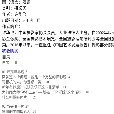
图书语言：汉语
类别：摄影类
作者：许华飞
出版日期：2019年4月
作者简介：
许华飞，中国摄影家协会会员，专业法律人出身。自2002年
影金像奖、全国摄影艺术展览、全国摄影理论研讨会等全国性
篇。2016年以来，一直担任《中国艺术发展报告》摄影部分撰
我要购买
目录
自序 Ⅱ
01 开篇世界观 3
回答这 8 个问题，就是一个完整的摄影观 4
背相机的人，你是哪一类 10
新年有梦想？试试先填好这 5 张清单 13
为何跟大师“对不上点” — 触碰一下“浮躁”这个话题 18
什么叫做好照片 21
02 当头喝一棒 27
懒惰的中国摄影人 28