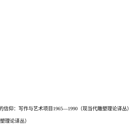
我的信仰：写作与艺术项目1965—1990（现当代雕塑理论译丛）