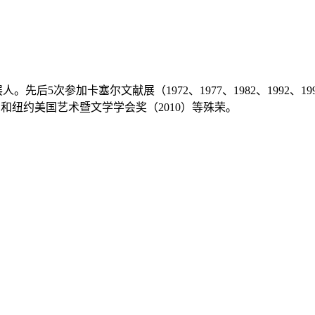
展人。先后5次参加卡塞尔文献展（1972、1977、1982、1992、1
01）和纽约美国艺术暨文学学会奖（2010）等殊荣。