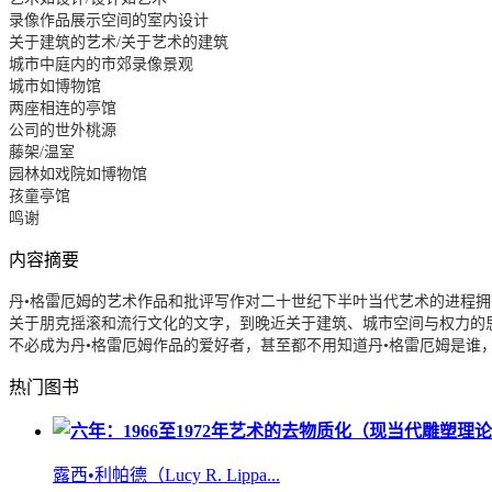
录像作品展示空间的室内设计
关于建筑的艺术/关于艺术的建筑
城市中庭内的市郊录像景观
城市如博物馆
两座相连的亭馆
公司的世外桃源
藤架/温室
园林如戏院如博物馆
孩童亭馆
鸣谢
内容摘要
丹•格雷厄姆的艺术作品和批评写作对二十世纪下半叶当代艺术的进程拥
关于朋克摇滚和流行文化的文字，到晚近关于建筑、城市空间与权力的
不必成为丹•格雷厄姆作品的爱好者，甚至都不用知道丹•格雷厄姆是
热门图书
露西•利帕德（Lucy R. Lippa...