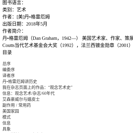
图书语言：
类别：艺术
作者：[美]丹•格雷厄姆
出版日期：2018年5月
作者简介：
丹•格雷厄姆（Dan Graham，1942—） 美国艺术家、作家、策
Coutts当代艺术基金会大奖（1992），法兰西镀金勋章（20
目录
总序
编委序
译者序
丹•格雷厄姆讲历史
我在杂志页面上的作品：“观念艺术史”
信息：观念艺术/杂志/60年代
艾森豪威尔与嬉皮士
副作用 / 常用药
美国家园
模式
信息
具象