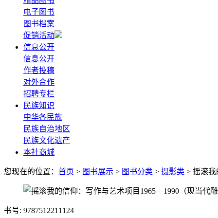
精品图书
电子图书
图书档案
促销活动
信息公开
信息公开
作者投稿
对外合作
招聘专栏
民族知识
中华各民族
民族自治地区
民族文化遗产
本社商城
您现在的位置：
首页
>
图书展示
>
图书分类
>
摄影类
> 摇滚
书号: 9787512211124