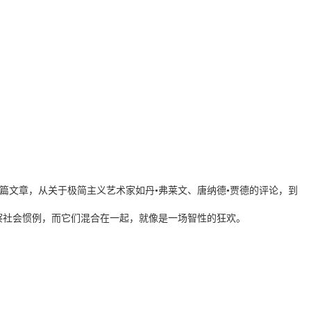
篇文章，从关于极简主义艺术家如丹•弗莱文、唐纳德•贾德的评论，到
察社会惯例，而它们混合在一起，就像是一场智性的狂欢。