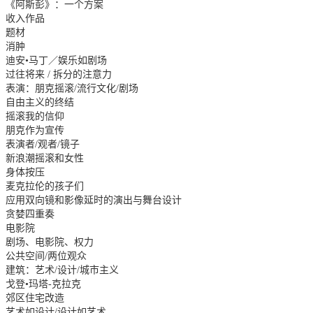
《阿斯彭》：一个方案
收入作品
题材
消肿
迪安•马丁／娱乐如剧场
过往将来 / 拆分的注意力
表演：朋克摇滚/流行文化/剧场
自由主义的终结
摇滚我的信仰
朋克作为宣传
表演者/观者/镜子
新浪潮摇滚和女性
身体按压
麦克拉伦的孩子们
应用双向镜和影像延时的演出与舞台设计
贪婪四重奏
电影院
剧场、电影院、权力
公共空间/两位观众
建筑：艺术/设计/城市主义
戈登•玛塔-克拉克
郊区住宅改造
艺术如设计/设计如艺术