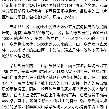
哈尼梯田文化景观列入联合国教科文组织世界遗产名录。云南
省元阳县举行庆祝活动。哈尼梯田规模最大、最集中的三个片
区均在元阳县，包括老虎嘴、坝达、多依树。
元阳县共居一山的七个民族大致说来是按海拔高低分层而
居的，海拔144米到600米的河坝区，多为傣族居住；600米到
1000米的峡谷区，多为壮族居住；1000米到1400米的下半山
区，多为彝族居住；1400米到2000米的上半山，多为哈尼族居
住；2000米以上的高山区，多为苗、瑶族居住；汉族多居住在
城镇和公路沿线。
哈尼族居住的上半山，气候温和，雨量充沛，年均气温在
15度左右，全年日照1670小时，非常适宜水稻生长，故哈尼族
先民自隋唐之际进入此地区就已开垦梯田种植水稻，在此1400
多年间，哈尼族倾注了数十代人的心力，发挥了惊人的智慧和
勇毅垦殖梯田。同时，哈尼族等民族还发挥了巨大的天才和创
造力，在大山上挖筑了成百上千条水沟干渠，已建成骨干沟渠
4653条，其中，灌溉面积达50亩以上的有662条。条条沟渠如
银色的腰带，将座座大山紧紧缠绕，大大小小沟箐中流下的山