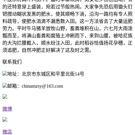
的还特意穿上盛装，宛若过节般热闹。大家争先恐后用锄头钉
钯搅动糊状发黑的肥水，使其顺畅下淌，沿沟一路均有专人照
料疏导，使肥水涓滴不漏悉数入田。这一方法省去了大量运肥
劳力。平时牛马猪羊放牧山野，畜粪堆积在山，六七月大雨泼
瓢而至，将满山畜粪和腐殖土冲刷而下，来到山腰，被哈尼族
的大沟拦腰截入，顺水纷注入田，此时稻谷恰值扬花孕穗，正
须追肥，自然冲肥正好解决了这及时之需。
联系我们
地址：北京市东城区和平里北街14号
邮箱：chinamzsy@163.com
微博
微店