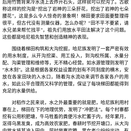
后用竹筒背来冷水浇上去炸开石头，这样就可以挖沟了。古歌
称这样的挖沟是“挖出了岩神的三朵肝花，挖出了岩神的七朵
腰花”，这是多么令人惊奇的景象啊！梯田要求田面要整理得
很平，但古代没有测量仪器，怎么办呢？“田不平不要紧，请
水兄弟来帮忙找平”，祖先们用放水平田法解决了这个问题。
这些都是哈尼祖先智慧和创造精神的表现。
围绕着梯田构筑和大沟挖掘，哈尼族发明了一套严密有效
的用水制度，从开沟挖渠、用工投入，到沟权所属、水量分
配、沟渠管理和维修等，无不精心经营。如水源管理则发明了
“水木刻”。这是根据各家权益设置的划有不同刻度的横木，安
放在各家田块的入水口，随着沟水流动来调节各家各户的用
水，如此公平合理而又科学的管理，保证了每块梯田都能得到
充足的水量供给。
对稻作之民来说，水之外最重要的就是肥，哈尼族利用村
寨在上，梯田在下的地理优势，发明了“冲肥法”。每个村寨都
挖有公用积肥塘，牛马牲畜的粪便污水贮蓄于内，经年累月，
沤得乌黑发臭，成为高效农家肥，春耕时节挖开塘口，从大沟
中放水将其冲入田中。届时举寨欢腾，男女老少纷纷出动，有