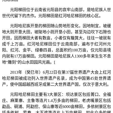
元阳梯田位于云南省元阳县的哀牢山南部，是哈尼族人世
世代代留下的杰作。元阳梯田是红河哈尼梯田的核心区。
元阳哈尼族开垦的梯田随山势地形变化，因地制宜，坡缓
地大则开垦大田，坡陡地小则开垦小田，甚至沟边坎下石隙也
开田，因而梯田大者有数亩，小者仅有簸箕大，往往一坡就有
成千上万亩。红河哈尼梯田位于云南南部，遍布于红河州元
阳、红河、金平、绿春四县，总面积约100万亩，仅元阳县境
内就有17万亩梯田。元阳梯田是哈尼族人1300多年来生生不息
地“雕刻”的山水田园风光画。[
2013年（癸巳年）6月22日在第37届世界遗产大会上红河
哈尼梯田被成功列入世界遗产名录，成为中国第45处世界遗
产，使中国超越西班牙成第二大世界遗产国，仅次于意大利。
元阳哈尼梯田主要有3大景区：坝达景区包括箐口、全福
庄、麻栗寨、主鲁等连片1.4万多亩的梯田，老虎嘴景区包括
勐品、硐浦、阿勐控、保山寨等近6000亩梯田，多依树景区包
括多依树、爱春、大瓦遮等连片上万亩梯田。如此众多的梯