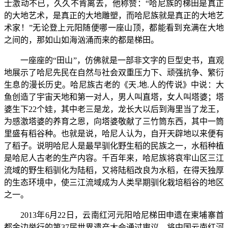
士激动不已，久久不肯离去，他称赞：“哈尼族的梯田是真正
的大地艺术，是真正的大地雕塑，而哈尼族就是真正的大地艺
术家！”无论登上元阳随便哪一座山顶，都能看到充满在大地
之间的，那如山如海汹涌而来的都是梯田。
一座座的“田山”，仿佛就是一部非文字的巨型史书，直观
地展示了哈尼先民在自然与社会双重压力下、顽强抗争、繁衍
生息的漫长历史。哈尼族古老的《天.地.人的传说》中说：大
鱼创造了宇宙天地和第一对人，男人叫直塔，女人叫塔婆；塔
婆生下22个娃，其中老三是龙，龙长大以后到海里当了龙王，
为感激塔婆的养育之恩，向塔婆敬献了三竹筒东西，其中一筒
里盛有稻谷种。也就是说，哈尼人认为，自开天辟地以来便有
了稻子。说明哈尼人是最早驯化野生稻的民族之一，水稻种植
是哈尼人古老的生产内容。千百年来，哈尼族将哀牢山区三江
流域的野生稻驯化为陆稻，又将陆稻改良为水稻，在得天独厚
的生态环境中，使三江流域成为人类早期驯化栽培稻谷的地区
之一。
2013年6月22日，云南红河元阳哈尼梯田申遗在柬埔寨首
都金边举行的第37届世界遗产大会通过审议，将中国云南红河