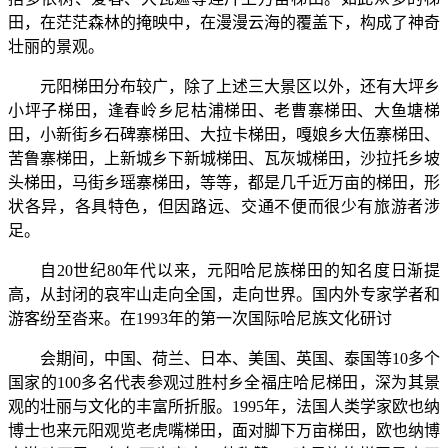
田，在茫茫森林的掩映中，在漫漫云海的覆盖下，构成了神奇
壮丽的景观。
元阳梯田分布较广，除了上述三大景区以外，还有大坪乡
小坪子梯田，逢春岭乡尼枯浦梯田、老曹寨梯田、大鱼塘梯
田，小新街乡石碑寨梯田、大拉卡梯田，嘎娘乡大伍寨梯田、
苦鲁寨梯田，上新城乡下新城梯田、瓦灰城梯田，沙拉托乡坡
头梯田，马街乡瑶寨梯田，等等，都是几千近万亩的梯田，形
状各异，各具特色，但因路远、交通不便而很少有旅游者涉
足。
自20世纪80年代以来，元阳哈尼族梯田的知名度日渐提
高，从封闭的哀牢山走向全国，走向世界。国内外专家学者和
游客纷至沓来。在1993年的第一次国际哈尼族文化研讨
会期间，中国、荷兰、日本、美国、英国、泰国等10多个
国家的100多名代表参观过胜村乡全福庄哈尼梯田，深为其景
观的壮丽与文化的丰富所折服。1995年，法国人类学家欧也纳
博士也来元阳观览老虎嘴梯田，面对脚下万亩梯田，欧也纳博