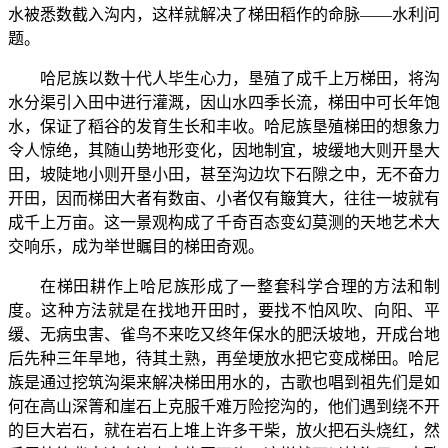
水被悉数截入沟内，这样就解决了梯田稻作的命脉——水利问
题。
哈尼族以数十代人毕生心力，垦殖了成千上万梯田，将沟
水分渠引入田中进行灌溉，因山水四季长流，梯田中可长年饱
水，保证了稻谷的发育生长和丰收。哈尼族垦殖梯田的想象力
令人惊绝，其随山势地形变化，因地制宜，坡缓地大则开垦大
田，坡陡地小则开垦小田，甚至沟边坎下石隙之中，无不奋力
开田，因而梯田大者有数亩、小者仅有簸箕大，往往一坡就有
成千上万亩。这一景观构成了千奇百态变幻莫测的天地艺术大
交响乐，成为举世瞩目的梯田奇观。
在梯田耕作上哈尼族形成了一整套科学合理的方法和制
度。这种方法就是在找地开田时，要找不怕风吹、向阳、平
缓、无病虫害、雀鸟不来吃又终年保水的肥沃坡地，开成台地
后先种三年旱地，待其土熟，再垒埂放水把它变成梯田。哈尼
族是通过挖筑沟渠来解决梯田用水的，古歌也唱到祖先们是如
何在高山深箐和崖石上克服千难万险挖沟的，他们遇到绕不开
的巨大岩石，就在岩石上堆上许多干柴，放火把石头烧红，然