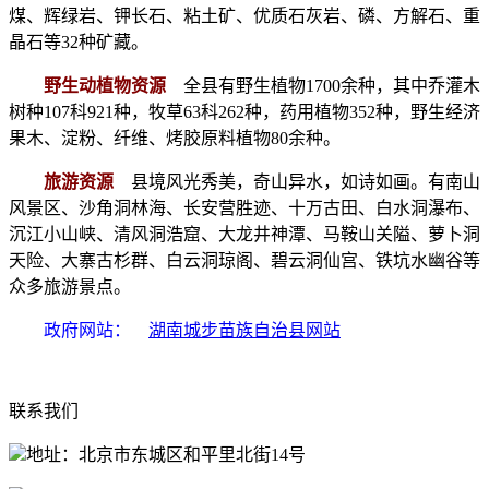
煤、辉绿岩、钾长石、粘土矿、优质石灰岩、磷、方解石、重
晶石等32种矿藏。
野生动植物资源
全县有野生植物1700余种，其中乔灌木
树种107科921种，牧草63科262种，药用植物352种，野生经济
果木、淀粉、纤维、烤胶原料植物80余种。
旅游资源
县境风光秀美，奇山异水，如诗如画。有南山
风景区、沙角洞林海、长安营胜迹、十万古田、白水洞瀑布、
沉江小山峡、清风洞浩窟、大龙井神潭、马鞍山关隘、萝卜洞
天险、大寨古杉群、白云洞琼阁、碧云洞仙宫、铁坑水幽谷等
众多旅游景点。
政府网站：
湖南城步苗族自治县网站
联系我们
地址：北京市东城区和平里北街14号