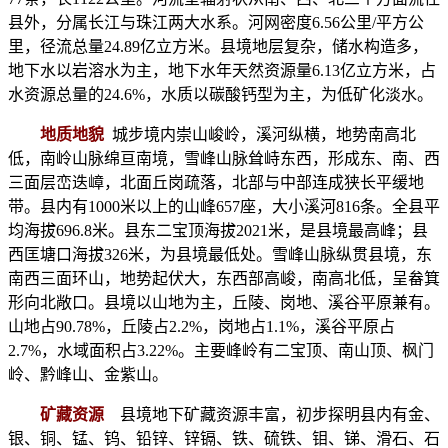
县外，分属长江与珠江两大水系。河网密度6.56公里/平方公
里，径流总量24.89亿立方米。县境地层复杂，储水构造多，
地下水以岩溶水为主，地下水年天然资源量6.13亿立方米，占
水资源总量的24.6%，水质以碳酸钙型为主，为低矿化淡水。
地质地貌
城步境内崇山峻岭，溪河纵横，地势南高北
低，南岭山脉绵亘南境，雪峰山脉耸峙东西，形成东、南、西
三面层峦迭嶂，北面丘岗疏落，北部与中部连成狭长平缓地
带。县内有1000米以上的山峰657座，大小溪河816条。全县平
均海拔696.8米。县东二宝顶海拔2021米，是县境最高峰；县
西匡塘口海拔326米，为县境最低处。雪峰山脉纵贯县境，东
南西三面环山，地势起伏大，东西部高峻，南高北低，呈畚箕
形向北敞口。县境以山地为主，丘陵、岗地、溪谷平原兼有。
山地占90.78%，丘陵占2.2%，岗地占1.1%，溪谷平原占
2.7%，水域面积占3.22%。主要峰岭有二宝顶、南山顶、枫门
岭、黔峰山、金紫山。
矿藏资源
县境地下矿藏资源丰富，初步探明县内有金、
银、铜、锰、钨、铅锌、锌镉、铁、硫铁、钼、锑、滑石、石