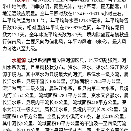
带山地气候，四季分明，雨量充沛，冬少严寒，夏无酷暑，山
地逆温效应明显。全年日照时数在1134.6～1601.5小时左右，
年平均气温为16.1. ℃，年平均降水量1218.5毫米，年平均降雪
日数9.8天，相对湿度年平均在75～83%之间，年平均有霜日
数为17.1天，全年冰冻平均天数为8.7天，境内除盛夏与初秋盛
行偏南风，主要风向为偏北风，年平均风速2.3米/秒，最大风
力可达八至九级。
水能源
城步系湘西南边陲河源区县，地表切割强烈，河
川水系发育，且呈树枝状分布。资水、巫水、渠水与浔江皆发
源于境内。其中巫水为县境最大的河流，系沅水一级支流，属
长江水系，县境干流长106公里，流域面积1576.4平方公里。
浔江为西江二级支流，属珠江水系，系县内第二大水系，县境
内河长55.5公里，流域面积578.1平方公里。资水又名赧水，属
长江水系，县境内干流长33公里，流域面积418平方公里。渠
水为沅江一级支流，属长江水系，县境内干流长29.3公里，流
域面积153平方公里。全县有大小溪河816条，总长4036公里，
其中河长5公里、流域面积10平方公里的干流及一至四级河流
77条，长1122公里。河流呈辐射状从南、西、北三个方面流往