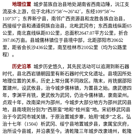
地理位置
城步苗族自治县地处湖南省西南边陲，沅江支
流巫水上游，位于北纬25°58ˊ～26°42ˊ，东经109°58ˊ～
110°37ˊ；东界新宁县，南邻广西资源县和龙胜各族自治县，
西接绥宁县和通道侗族自治县，北毗武冈市；东西直线纵距65
公里，南北直线纵距83公里，总面积2647.07平方公里，折合
397.06万亩。县城儒林镇位于县境中部，北距邵阳市206公
里，距省会长沙436公里，南至桂林市210公里（均为公路里
程）。
历史沿革
城步历史悠久，其先民活动可以追溯到新石器
时代，县北西岩镇朝园里有新石器时代文化遗址。县境因所处
地理位置的关系，历史上常分属不同政区。隋末，肖铣据邵阳
置建州，设武攸县，治今城步儒林镇，为置县之始。唐武德四
年，李渊平肖铣，更武攸为武冈，仍治今儒林镇，隶南梁州。
贞观十年，改南梁州为邵州，今城步大部分地方为邵州武冈县
地，县南境则分别为“西原蛮”地和“桂州蛮”地。宋初移武冈县
治于今武冈市城关镇，于原治置城步寨，始用“城步”之名。弘
治十七年（1504）析武冈、绥宁县地置城步县，隶属宝庆府，
治所设今县城，并沿袭至今。清乾隆三年城步改隶靖州，乾隆