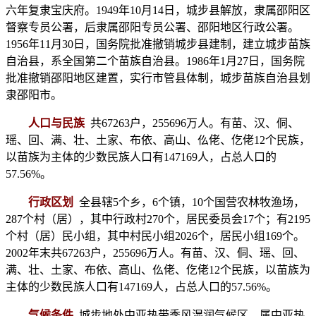
六年复隶宝庆府。1949年10月14日，城步县解放，隶属邵阳区
督察专员公署，后隶属邵阳专员公署、邵阳地区行政公署。
1956年11月30日，国务院批准撤销城步县建制，建立城步苗族
自治县，系全国第二个苗族自治县。1986年1月27日，国务院
批准撤销邵阳地区建置，实行市管县体制，城步苗族自治县划
隶邵阳市。
人口与民族
共67263户，255696万人。有苗、汉、侗、
瑶、回、满、壮、土家、布依、高山、仫佬、仡佬12个民族，
以苗族为主体的少数民族人口有147169人，占总人口的
57.56%。
行政区划
全县辖5个乡，6个镇，10个国营农林牧渔场，
287个村（居），其中行政村270个，居民委员会17个；有2195
个村（居）民小组，其中村民小组2026个，居民小组169个。
2002年末共67263户，255696万人。有苗、汉、侗、瑶、回、
满、壮、土家、布依、高山、仫佬、仡佬12个民族，以苗族为
主体的少数民族人口有147169人，占总人口的57.56%。
气候条件
城步地处中亚热带季风湿润气候区，属中亚热