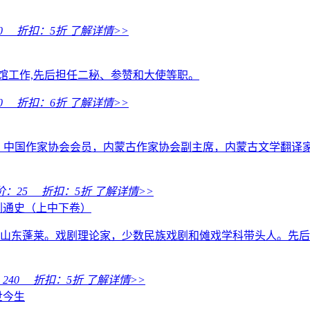
0
折扣：
5折
了解详情>>
大使馆工作,先后担任二秘、参赞和大使等职。
0
折扣：
6折
了解详情>>
人，中国作家协会会员，内蒙古作家协会副主席，内蒙古文学翻译
价：
25
折扣：
5折
了解详情>>
剧通史（上中下卷）
原籍山东蓬莱。戏剧理论家，少数民族戏剧和傩戏学科带头人。先
：
240
折扣：
5折
了解详情>>
世今生