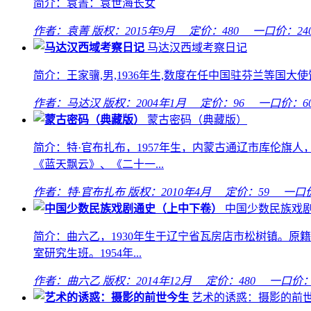
简介：袁菁：袁世海长女
作者：袁菁
版权：2015年9月 定价：
480
一口价：
24
马达汉西域考察日记
简介：王家骥,男,1936年生,数度在任中国驻芬兰等国
作者：马达汉
版权：2004年1月 定价：
96
一口价：
6
蒙古密码（典藏版）
简介：特·官布扎布，1957年生，内蒙古通辽市库伦旗
《蓝天飘云》、《二十一...
作者：特·官布扎布
版权：2010年4月 定价：
59
一口
中国少数民族戏
简介：曲六乙，1930年生于辽宁省瓦房店市松树镇。
室研究生班。1954年...
作者：曲六乙
版权：2014年12月 定价：
480
一口价
艺术的诱惑：摄影的前