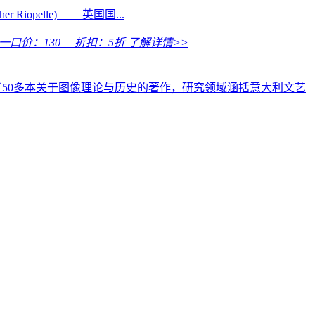
Riopelle) 英国国...
口价：
130
折扣：
5折
了解详情>>
了50多本关于图像理论与历史的著作，研究领域涵括意大利文艺