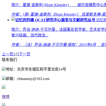
简介：霍普·金斯利 (Hope Kingsley) 威尔逊摄影中心
作者：[英] 霍普•金斯利（Hope Kingsley） 克里斯多弗•里奥佩里（
记忆
简介：乔治·迪迪-于贝尔曼，法国著名哲学家、艺术史学
复兴绘画、当代政治...
作者：（法）乔治-迪迪-于贝尔曼
版权：2015年6月 定
上一页
1
2
3
下一页
联系我们
地址：北京市东城区和平里北街14号
邮箱：chinamzsy@163.com
微博