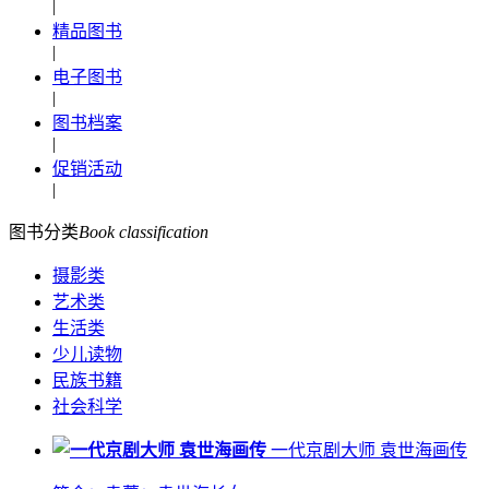
|
精品图书
|
电子图书
|
图书档案
|
促销活动
|
图书分类
Book classification
摄影类
艺术类
生活类
少儿读物
民族书籍
社会科学
一代京剧大师 袁世海画传