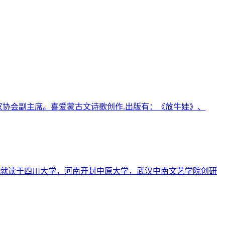
家协会副主席。喜爱蒙古文诗歌创作.出版有：《放牛娃》、
后就读于四川大学，河南开封中原大学，武汉中南文艺学院创研