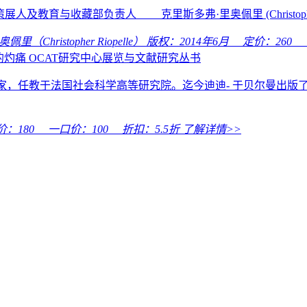
策展人及教育与收藏部负责人 克里斯多弗·里奥佩里 (Christopher 
Christopher Riopelle）
版权：2014年6月 定价：
260
一
的灼痛 OCAT研究中心展览与文献研究丛书
家，任教于法国社会科学高等研究院。迄今迪迪- 于贝尔曼出版
价：
180
一口价：
100
折扣：
5.5折
了解详情>>